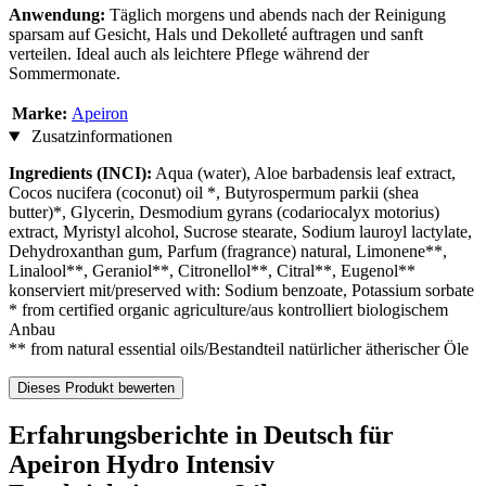
Anwendung:
Täglich morgens und abends nach der Reinigung
sparsam auf Gesicht, Hals und Dekolleté auftragen und sanft
verteilen. Ideal auch als leichtere Pflege während der
Sommermonate.
Marke:
Apeiron
Zusatzinformationen
Ingredients (INCI):
Aqua (water), Aloe barbadensis leaf extract,
Cocos nucifera (coconut) oil *, Butyrospermum parkii (shea
butter)*, Glycerin, Desmodium gyrans (codariocalyx motorius)
extract, Myristyl alcohol, Sucrose stearate, Sodium lauroyl lactylate,
Dehydroxanthan gum, Parfum (fragrance) natural, Limonene**,
Linalool**, Geraniol**, Citronellol**, Citral**, Eugenol**
konserviert mit/preserved with: Sodium benzoate, Potassium sorbate
* from certified organic agriculture/aus kontrolliert biologischem
Anbau
** from natural essential oils/Bestandteil natürlicher ätherischer Öle
Dieses Produkt bewerten
Erfahrungsberichte in Deutsch für
Apeiron Hydro Intensiv