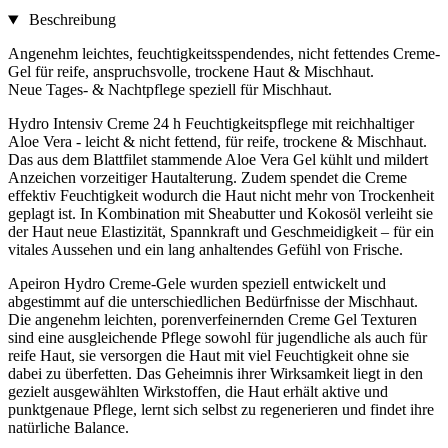
Beschreibung
Angenehm leichtes, feuchtigkeitsspendendes, nicht fettendes Creme-
Gel für reife, anspruchsvolle, trockene Haut & Mischhaut.
Neue Tages- & Nachtpflege speziell für Mischhaut.
Hydro Intensiv Creme 24 h Feuchtigkeitspflege mit reichhaltiger
Aloe Vera - leicht & nicht fettend, für reife, trockene & Mischhaut.
Das aus dem Blattfilet stammende Aloe Vera Gel kühlt und mildert
Anzeichen vorzeitiger Hautalterung. Zudem spendet die Creme
effektiv Feuchtigkeit wodurch die Haut nicht mehr von Trockenheit
geplagt ist. In Kombination mit Sheabutter und Kokosöl verleiht sie
der Haut neue Elastizität, Spannkraft und Geschmeidigkeit – für ein
vitales Aussehen und ein lang anhaltendes Gefühl von Frische.
Apeiron Hydro Creme-Gele wurden speziell entwickelt und
abgestimmt auf die unterschiedlichen Bedürfnisse der Mischhaut.
Die angenehm leichten, porenverfeinernden Creme Gel Texturen
sind eine ausgleichende Pflege sowohl für jugendliche als auch für
reife Haut, sie versorgen die Haut mit viel Feuchtigkeit ohne sie
dabei zu überfetten. Das Geheimnis ihrer Wirksamkeit liegt in den
gezielt ausgewählten Wirkstoffen, die Haut erhält aktive und
punktgenaue Pflege, lernt sich selbst zu regenerieren und findet ihre
natürliche Balance.