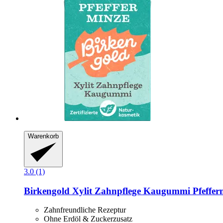
Warenkorb
3.0 (1)
Birkengold
Xylit Zahnpflege Kaugummi Pfefferm
Zahnfreundliche Rezeptur
Ohne Erdöl & Zuckerzusatz