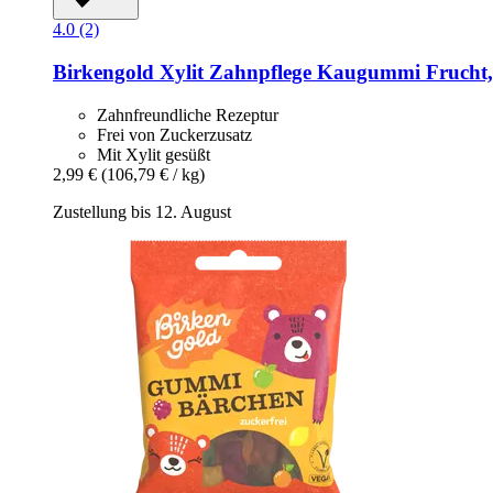
4.0 (2)
Birkengold
Xylit Zahnpflege Kaugummi Frucht,
Zahnfreundliche Rezeptur
Frei von Zuckerzusatz
Mit Xylit gesüßt
2,99 €
(106,79 € / kg)
Zustellung bis 12. August