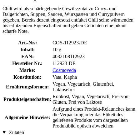
Chili wird als schärfegebende Gewürzzutat zu Curry- und
Dalgerichten, Suppen, Saucen, Würzpasten und Currypulvern
gegeben. Bereits dezent eingesetzt entfaltet Chili seine wärmenden
bis erhitzenden Eigenschaften und geben Gerichten eine pikant
scharfe Note.
Art.-Nr.:
COS-112923-DE
Inhalt:
10 g
EAN:
4032108112923
Hersteller-Nr.:
112923-DE
Marke:
Cosmoveda
Konstitution:
Vata, Kapha
Vegan, Vegetarisch, Glutenfrei,
Ernährungsformen:
Laktosefrei
Rohkost, Vegan, Vegetarisch, Frei von
Produkteigenschaften:
Gluten, Frei von Laktose
Aufgrund eines Produkt-Relaunches kann
die Verpackung oder das Etikett des
Allgemeine Hinweise:
gelieferten Produkts vom dargestellten
Produktbild optisch abweichen
Zutaten