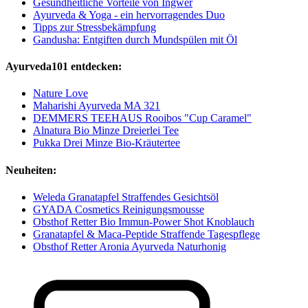
Gesundheitliche Vorteile von Ingwer
Ayurveda & Yoga - ein hervorragendes Duo
Tipps zur Stressbekämpfung
Gandusha: Entgiften durch Mundspülen mit Öl
Ayurveda101 entdecken:
Nature Love
Maharishi Ayurveda MA 321
DEMMERS TEEHAUS Rooibos "Cup Caramel"
Alnatura Bio Minze Dreierlei Tee
Pukka Drei Minze Bio-Kräutertee
Neuheiten:
Weleda Granatapfel Straffendes Gesichtsöl
GYADA Cosmetics Reinigungsmousse
Obsthof Retter Bio Immun-Power Shot Knoblauch
Granatapfel & Maca-Peptide Straffende Tagespflege
Obsthof Retter Aronia Ayurveda Naturhonig