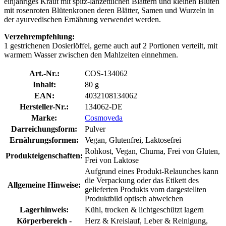
einjähriges Kraut mit spitz-lanzettlichen Blättern und kleinen Blüten
mit rosenroten Blütenkronen deren Blätter, Samen und Wurzeln in
der ayurvedischen Ernährung verwendet werden.
Verzehrempfehlung:
1 gestrichenen Dosierlöffel, gerne auch auf 2 Portionen verteilt, mit
warmem Wasser zwischen den Mahlzeiten einnehmen.
Art.-Nr.:
COS-134062
Inhalt:
80 g
EAN:
4032108134062
Hersteller-Nr.:
134062-DE
Marke:
Cosmoveda
Darreichungsform:
Pulver
Ernährungsformen:
Vegan, Glutenfrei, Laktosefrei
Rohkost, Vegan, Churna, Frei von Gluten,
Produkteigenschaften:
Frei von Laktose
Aufgrund eines Produkt-Relaunches kann
die Verpackung oder das Etikett des
Allgemeine Hinweise:
gelieferten Produkts vom dargestellten
Produktbild optisch abweichen
Lagerhinweis:
Kühl, trocken & lichtgeschützt lagern
Körperbereich -
Herz & Kreislauf, Leber & Reinigung,