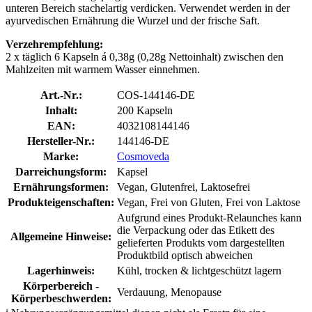
unteren Bereich stachelartig verdicken. Verwendet werden in der
ayurvedischen Ernährung die Wurzel und der frische Saft.
Verzehrempfehlung:
2 x täglich 6 Kapseln á 0,38g (0,28g Nettoinhalt) zwischen den
Mahlzeiten mit warmem Wasser einnehmen.
Art.-Nr.:
COS-144146-DE
Inhalt:
200 Kapseln
EAN:
4032108144146
Hersteller-Nr.:
144146-DE
Marke:
Cosmoveda
Darreichungsform:
Kapsel
Ernährungsformen:
Vegan, Glutenfrei, Laktosefrei
Produkteigenschaften:
Vegan, Frei von Gluten, Frei von Laktose
Aufgrund eines Produkt-Relaunches kann
die Verpackung oder das Etikett des
Allgemeine Hinweise:
gelieferten Produkts vom dargestellten
Produktbild optisch abweichen
Lagerhinweis:
Kühl, trocken & lichtgeschützt lagern
Körperbereich -
Verdauung, Menopause
Körperbeschwerden: