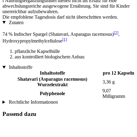
i
Nahrungsergänzungsmittel dienen nicht als Ersatz für eine
abwechslungsreiche ausgewogene Ernährung. Sie sind für Kinder
unerreichbar aufzubewahren.
Die empfohlene Tagesdosis darf nicht überschritten werden.
Zutaten
[2]
74 % Indischer Spargel (Shatavari, Asparagus racemosus)
,
[1]
Hydroxypropylmethylcellulose
pflanzliche Kapselhülle
aus kontrolliert biologischem Anbau
Inhaltsstoffe
Inhaltsstoffe
pro 12 Kapseln
Shatavari (Asparagus racemosus)
3,36 g
Wurzelextrakt
9,07
Polyphenole
Milligramm
Rechtliche Informationen
Passend dazu