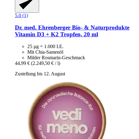
5.0 (1)
Dr. med. Ehrenberger Bio- & Naturprodukte
Vitamin D3 + K2 Tropfen, 20 ml
25 µg = 1.000 I.E.
Mit Chia-Samenöl
Milder Rosmarin-Geschmack
44,99 €
(2.249,50 € / l)
Zustellung bis 12. August