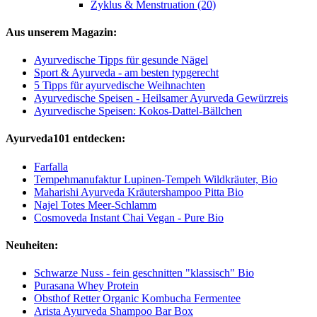
Zyklus & Menstruation (20)
Aus unserem Magazin:
Ayurvedische Tipps für gesunde Nägel
Sport & Ayurveda - am besten typgerecht
5 Tipps für ayurvedische Weihnachten
Ayurvedische Speisen - Heilsamer Ayurveda Gewürzreis
Ayurvedische Speisen: Kokos-Dattel-Bällchen
Ayurveda101 entdecken:
Farfalla
Tempehmanufaktur Lupinen-Tempeh Wildkräuter, Bio
Maharishi Ayurveda Kräutershampoo Pitta Bio
Najel Totes Meer-Schlamm
Cosmoveda Instant Chai Vegan - Pure Bio
Neuheiten:
Schwarze Nuss - fein geschnitten "klassisch" Bio
Purasana Whey Protein
Obsthof Retter Organic Kombucha Fermentee
Arista Ayurveda Shampoo Bar Box