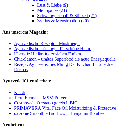
Lust & Liebe (9)
Menopause (21)
Schwangerschaft & Stillzeit (21)
Zyklus & Menstruation (20)
Aus unserem Magazin:
Ayurvedische Rezepte - Müsliriegel
Ayurvedische Lösungen für schöne Haare
Über die Heilkraft der sieben Farben
Chia-Samen – uraltes Superfood als neue Energiequelle
Rezept: Ayurvedisches Mung Dal Kitchari für alle drei
Doshas
Ayurveda101 entdecken:
Khadi
Terra Elements MSM Pulver
Cosmoveda Oregano gerebelt BIO
PRIMAVERA Vital Face Oil Moisturizing & Protective
oatsome Smoothie Bio Bowl - Benjamin Blaubeer
Neuheiten: