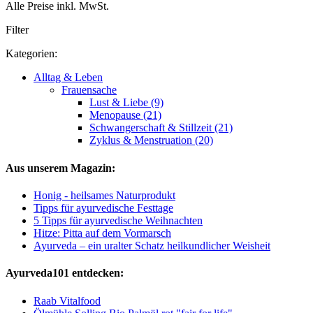
Alle Preise inkl. MwSt.
Filter
Kategorien:
Alltag & Leben
Frauensache
Lust & Liebe (9)
Menopause (21)
Schwangerschaft & Stillzeit (21)
Zyklus & Menstruation (20)
Aus unserem Magazin:
Honig - heilsames Naturprodukt
Tipps für ayurvedische Festtage
5 Tipps für ayurvedische Weihnachten
Hitze: Pitta auf dem Vormarsch
Ayurveda – ein uralter Schatz heilkundlicher Weisheit
Ayurveda101 entdecken:
Raab Vitalfood