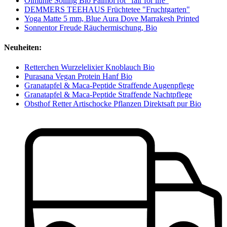
Ölmühle Solling Bio Palmöl rot "fair for life"
DEMMERS TEEHAUS Früchtetee "Fruchtgarten"
Yoga Matte 5 mm, Blue Aura Dove Marrakesh Printed
Sonnentor Freude Räuchermischung, Bio
Neuheiten:
Retterchen Wurzelelixier Knoblauch Bio
Purasana Vegan Protein Hanf Bio
Granatapfel & Maca-Peptide Straffende Augenpflege
Granatapfel & Maca-Peptide Straffende Nachtpflege
Obsthof Retter Artischocke Pflanzen Direktsaft pur Bio