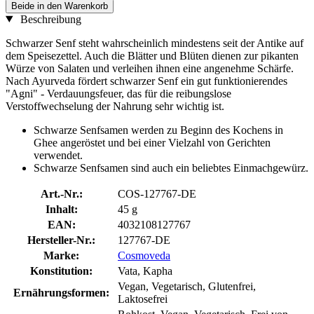
Beide in den Warenkorb
Beschreibung
Schwarzer Senf steht wahrscheinlich mindestens seit der Antike auf
dem Speisezettel. Auch die Blätter und Blüten dienen zur pikanten
Würze von Salaten und verleihen ihnen eine angenehme Schärfe.
Nach Ayurveda fördert schwarzer Senf ein gut funktionierendes
"Agni" - Verdauungsfeuer, das für die reibungslose
Verstoffwechselung der Nahrung sehr wichtig ist.
Schwarze Senfsamen werden zu Beginn des Kochens in
Ghee angeröstet und bei einer Vielzahl von Gerichten
verwendet.
Schwarze Senfsamen sind auch ein beliebtes Einmachgewürz.
Art.-Nr.:
COS-127767-DE
Inhalt:
45 g
EAN:
4032108127767
Hersteller-Nr.:
127767-DE
Marke:
Cosmoveda
Konstitution:
Vata, Kapha
Vegan, Vegetarisch, Glutenfrei,
Ernährungsformen:
Laktosefrei