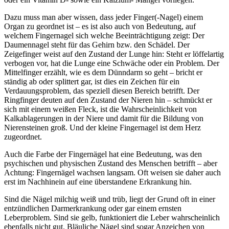
Dazu muss man aber wissen, dass jeder Finger(-Nagel) einem
Organ zu geordnet ist – es ist also auch von Bedeutung, auf
welchem Fingernagel sich welche Beeinträchtigung zeigt: Der
Daumennagel steht für das Gehirn bzw. den Schädel. Der
Zeigefinger weist auf den Zustand der Lunge hin: Steht er löffelartig
verbogen vor, hat die Lunge eine Schwäche oder ein Problem. Der
Mittelfinger erzählt, wie es dem Dünndarm so geht – bricht er
ständig ab oder splittert gar, ist dies ein Zeichen für ein
Verdauungsproblem, das speziell diesen Bereich betrifft. Der
Ringfinger deuten auf den Zustand der Nieren hin – schmückt er
sich mit einem weißen Fleck, ist die Wahrscheinlichkeit von
Kalkablagerungen in der Niere und damit für die Bildung von
Nierensteinen groß. Und der kleine Fingernagel ist dem Herz
zugeordnet.
Auch die Farbe der Fingernägel hat eine Bedeutung, was den
psychischen und physischen Zustand des Menschen betrifft – aber
Achtung: Fingernägel wachsen langsam. Oft weisen sie daher auch
erst im Nachhinein auf eine überstandene Erkrankung hin.
Sind die Nägel milchig weiß und trüb, liegt der Grund oft in einer
entzündlichen Darmerkrankung oder gar einem ernsten
Leberproblem. Sind sie gelb, funktioniert die Leber wahrscheinlich
ebenfalls nicht gut. Bläuliche Nägel sind sogar Anzeichen von