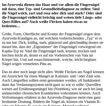
Im Ayurveda dienen das Haar und vor allem die Fingernägel
mit dazu, eine Typ- und Gesundheitsdiagnose zu stellen: Sind
die Nägel weich, zart und rosa oder dick und stark? Oder sind
die Fingernägel vielleicht brüchig und weisen tiefe Längs- oder
Quer-Rillen auf? Auch weiße Flecken haben etwas zu
bedeuten…
Größe, Form, Oberfläche und Kontur der Fingernägel zeigen dem
Ayurveda-Kundigen an, mit welchem vorherrschenden „Typ“ er es
zu tun hat: Dick, kräftig, stark, glänzend und gleichmäßig deuten sie
darauf hin, dass der „Eigentümer“ der Fingernägel vorwiegend ein
Kapha-Typ ist. Sind die Fingernägel rauh, krumm, trocken und
brechen leicht ab, deutet es auf ein Vorherrschen von Vata im
Körper hin. Und zart rosaschimmernde, weiche, leicht biegbare
Nägel zeigen vermehrtes Pitta an.
Das ist aber noch lange nicht alles: Weiße Flecken am Nagel können
ein Anzeichen für einen Mangel an Kalzium- und / oder Zink sein.
Auch Längsrillen sollten ernst genommen werden, oft funktioniert
dann das Verdauungssystem nicht ganz so wie es sollte. Querrillen
weisen auf Ernährungsmängel hin (Nutrition), wie sie auch bei lang
andauernden chronischen Krankheiten vorkommen können. Auch
Verformungen erfahren in der Ayurveda-Diagnose meist eine ganz
bestimmte Deutung. Blättern die Nägel ab, können ein Vitamin B-
oder ein Vitamin D- sowie ein Kalzium- Mangel vorliegen.