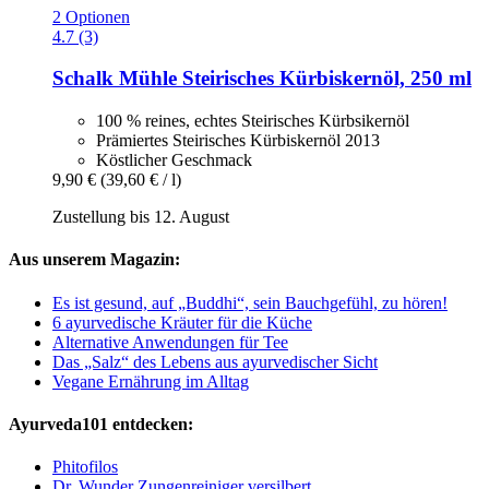
2 Optionen
4.7 (3)
Schalk Mühle
Steirisches Kürbiskernöl, 250 ml
100 % reines, echtes Steirisches Kürbsikernöl
Prämiertes Steirisches Kürbiskernöl 2013
Köstlicher Geschmack
9,90 €
(39,60 € / l)
Zustellung bis 12. August
Aus unserem Magazin:
Es ist gesund, auf „Buddhi“, sein Bauchgefühl, zu hören!
6 ayurvedische Kräuter für die Küche
Alternative Anwendungen für Tee
Das „Salz“ des Lebens aus ayurvedischer Sicht
Vegane Ernährung im Alltag
Ayurveda101 entdecken:
Phitofilos
Dr. Wunder Zungenreiniger versilbert