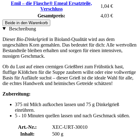
Emil – die Flasche® Emeal Ersatzteile,
1,04 €
Verschluss
Gesamtpreis:
4,03 €
Beide in den Warenkorb
Beschreibung
Dieser
Bio-Dinkelgrieß
in Bioland-Qualität wird aus dem
ungeschälten Korn gemahlen. Das bedeutet für dich: Alle wertvollen
Bestandteile bleiben erhalten und sorgen für einen intensiven,
nussigen Geschmack.
Ob du Lust auf einen cremigen Grießbrei zum Frühstück hast,
fluffige Klößchen für die Suppe zaubern willst oder eine vollwertige
Basis für Aufläufe suchst – dieser Grieß ist die ideale Wahl für alle,
die echtes Handwerk und heimisches Getreide schätzen!
Zubereitung:
375 ml Milch aufkochen lassen und 75 g Dinkelgrieß
einrühren.
5 - 10 Minuten quellen lassen und nach Geschmack süßen.
Art.-Nr.:
XEC-URT-30010
Inhalt:
500 g