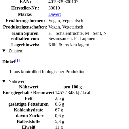
EAN:
4019339300107
Hersteller-Nr.:
30010
Marke:
Davert
Ernährungsformen:
Vegan, Vegetarisch
Produkteigenschaften:
Vegan, Vegetarisch
Kann Spuren
H - Schalenfrüchte, M - Senf, N -
enthalten von:
Sesamsamen, P - Lupinen
Lagerhinweis:
Kühl & trocken lagern
Zutaten
[1]
Dinkel
aus kontrolliert biologischer Produktion
Nährwert
Nährwert
pro 100 g
Energiegehalt / Brennwert
1457 / 348 kj / kcal
Fett
2,5 g
gesättigte Fettsäuren
0,6 g
Kohlenhydrate
67 g
davon Zucker
0,6 g
Ballaststoffe
5,3 g
Eiweiß
11 g