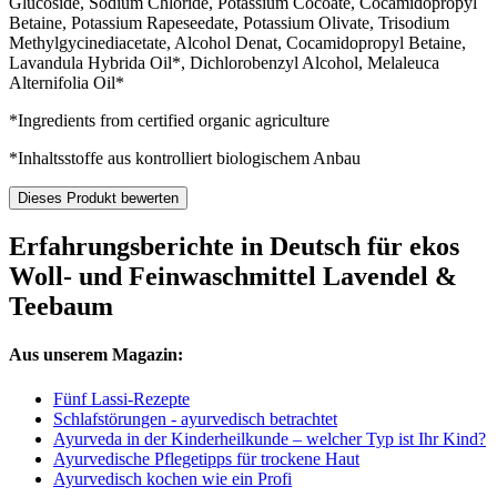
Glucoside, Sodium Chloride, Potassium Cocoate, Cocamidopropyl
Betaine, Potassium Rapeseedate, Potassium Olivate, Trisodium
Methylgycinediacetate, Alcohol Denat, Cocamidopropyl Betaine,
Lavandula Hybrida Oil*, Dichlorobenzyl Alcohol, Melaleuca
Alternifolia Oil*
*Ingredients from certified organic agriculture
*Inhaltsstoffe aus kontrolliert biologischem Anbau
Dieses Produkt bewerten
Erfahrungsberichte in Deutsch für ekos
Woll- und Feinwaschmittel Lavendel &
Teebaum
Aus unserem Magazin:
Fünf Lassi-Rezepte
Schlafstörungen - ayurvedisch betrachtet
Ayurveda in der Kinderheilkunde – welcher Typ ist Ihr Kind?
Ayurvedische Pflegetipps für trockene Haut
Ayurvedisch kochen wie ein Profi