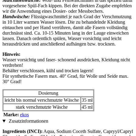
Maschinenwäsche:
Woll- und Feinwaschmittel in das speziell dafür
vorgesehene Spül-Fach kippen. Bei der direkten Zugabe empfehlen
wir die Anwendung eines Dosier- oder Messbechers.
Handwäsche:
Flüssigwaschmittel je nach Grad der Verschmutzung
in 10 Liter warmen Wasser lösen. Die zu behandelnde Kleidung
eintauchen und per Hand verrühren, damit alle Fasern vollständig
durchnässt sind. Ca. 10-15 Minuten lang in der Lauge einweichen
lassen. Danach ordentlich spülen, Wasser vorsichtig und leicht
herausdrücken und anschließend aufhängen bzw. trocknen.
Hinweis:
Wasser vorsichtig und faser- schonend ausdrücken, Kleidung nicht
verdrehen!
Behälter verschlossen, kühl und trocken lagern!
Für synthetische Fasern max. 40° Grad, für Wolle und Seide max.
30° Grad!
Dosierung
leicht bis normal verschmutzte Wäsche
35 ml
stark verschmutzte Wäsche
45 ml
Marke:
ekos
Zusatzinformationen
Ingredients (INCI):
Aqua, Sodium Coceth Sulfate, Capryyl/Capryl