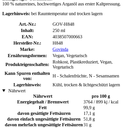
100 % naturreines, hochwertiges Arganöl aus erster Kaltpressung.
Lagerhinweis:
bei Raumtemperatur und trocken lagern
Art.-Nr.:
GOV-H848
Inhalt:
250 ml
EAN:
4038507000663
Hersteller-Nr.:
H848
Marke:
Govinda
Ernährungsformen:
Vegan, Vegetarisch
Rohkost, Plastikreduziert, Vegan,
Produkteigenschaften:
Vegetarisch
Kann Spuren enthalten
H - Schalenfrüchte, N - Sesamsamen
von:
Lagerhinweis:
Kühl, trocken & lichtgeschützt lagern
Nährwert
Nährwert
pro 100 g
Energiegehalt / Brennwert
3764 / 899 kj / kcal
Fett
99,9 g
davon gesättigte Fettsäuren
17,1 g
davon einfach ungesättigte Fettsäuren
51,8 g
davon mehrfach ungesättigte Fettsäuren
31 g