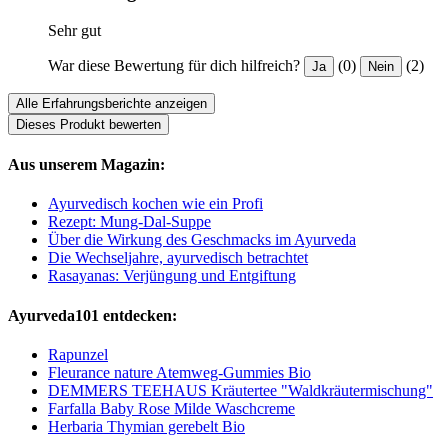
Sehr gut
War diese Bewertung für dich hilfreich?
(0)
(2)
Ja
Nein
Alle Erfahrungsberichte anzeigen
Dieses Produkt bewerten
Aus unserem Magazin:
Ayurvedisch kochen wie ein Profi
Rezept: Mung-Dal-Suppe
Über die Wirkung des Geschmacks im Ayurveda
Die Wechseljahre, ayurvedisch betrachtet
Rasayanas: Verjüngung und Entgiftung
Ayurveda101 entdecken:
Rapunzel
Fleurance nature Atemweg-Gummies Bio
DEMMERS TEEHAUS Kräutertee "Waldkräutermischung"
Farfalla Baby Rose Milde Waschcreme
Herbaria Thymian gerebelt Bio