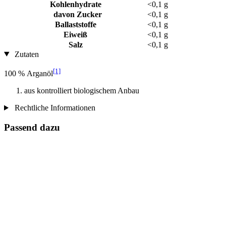
Kohlenhydrate
<0,1 g
davon Zucker
<0,1 g
Ballaststoffe
<0,1 g
Eiweiß
<0,1 g
Salz
<0,1 g
Zutaten
[1]
100 % Arganöl
aus kontrolliert biologischem Anbau
Rechtliche Informationen
Passend dazu