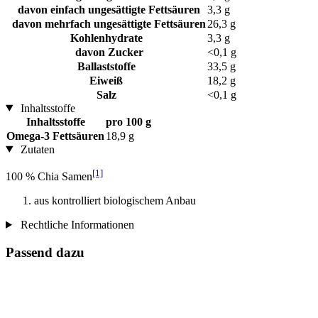
davon einfach ungesättigte Fettsäuren
3,3 g
davon mehrfach ungesättigte Fettsäuren
26,3 g
Kohlenhydrate
3,3 g
davon Zucker
<0,1 g
Ballaststoffe
33,5 g
Eiweiß
18,2 g
Salz
<0,1 g
Inhaltsstoffe
Inhaltsstoffe
pro 100 g
Omega-3 Fettsäuren
18,9 g
Zutaten
[1]
100 % Chia Samen
aus kontrolliert biologischem Anbau
Rechtliche Informationen
Passend dazu