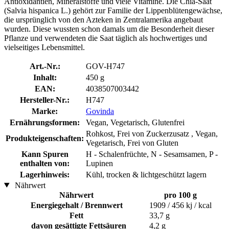
Antioxidantien, Mineralstoffe und viele Vitamine. Die Chia-Saat
(Salvia hispanica L.) gehört zur Familie der Lippenblütengewächse,
die ursprünglich von den Azteken in Zentralamerika angebaut
wurden. Diese wussten schon damals um die Besonderheit dieser
Pflanze und verwendeten die Saat täglich als hochwertiges und
vielseitiges Lebensmittel.
Art.-Nr.:
GOV-H747
Inhalt:
450 g
EAN:
4038507003442
Hersteller-Nr.:
H747
Marke:
Govinda
Ernährungsformen:
Vegan, Vegetarisch, Glutenfrei
Rohkost, Frei von Zuckerzusatz , Vegan,
Produkteigenschaften:
Vegetarisch, Frei von Gluten
Kann Spuren
H - Schalenfrüchte, N - Sesamsamen, P -
enthalten von:
Lupinen
Lagerhinweis:
Kühl, trocken & lichtgeschützt lagern
Nährwert
Nährwert
pro 100 g
Energiegehalt / Brennwert
1909 / 456 kj / kcal
Fett
33,7 g
davon gesättigte Fettsäuren
4,2 g