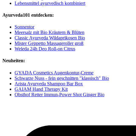
Lebensmittel ayurvedisch kombiniert
Ayurveda101 entdecken:
Sonnentor
Meersalz mit Bio Kräutern & Blüten
Classic Ayurveda Wildaprikosen Bio
Mister Geppetto Massageroller groß
Weleda 24h Deo Roll-on Citrus
Neuheiten:
GYADA Cosmetics Augenkontur-Creme
Schwarze Nuss - fein geschnitten "klassisch" Bio
Arista Ayurveda Shampoo Bar Box
GAIAM Hand Therapy Kit
Obsthof Retter Immun-Power Shot Ginger Bio