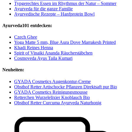
Typgerechtes Essen im Rhythmus der Natur – Sommer
Ayurveda für die ganze Familie
Ayurvedische Rezepte – Hanfprotein Bowl
Ayurveda101 entdecken:
Czech Ghee
Yoga Matte 5 mm, Blue Aura Dove Marrakesh Printed
Khadi Reines Henna
Spirit of Vinaiki Ananda Räucherstäbchen
Cosmoveda Ayus Taila Kumari
Neuheiten:
GYADA Cosmetics Augenkontur-Creme
Obsthof Retter Artischocke Pflanzen Direktsaft pur Bio
GYADA Cosmetics Reinigungsmousse
Retterchen Wurzelelixier Knoblauch Bio
Obsthof Retter Curcuma Ayurveda Naturhonig