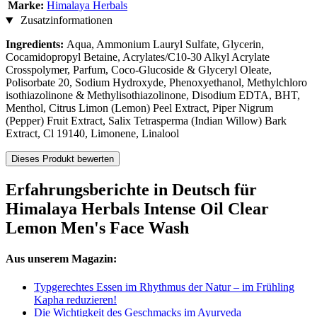
Marke:
Himalaya Herbals
Zusatzinformationen
Ingredients:
Aqua, Ammonium Lauryl Sulfate, Glycerin,
Cocamidopropyl Betaine, Acrylates/C10-30 Alkyl Acrylate
Crosspolymer, Parfum, Coco-Glucoside & Glyceryl Oleate,
Polisorbate 20, Sodium Hydroxyde, Phenoxyethanol, Methylchloro
isothiazolinone & Methylisothiazolinone, Disodium EDTA, BHT,
Menthol, Citrus Limon (Lemon) Peel Extract, Piper Nigrum
(Pepper) Fruit Extract, Salix Tetrasperma (Indian Willow) Bark
Extract, Cl 19140, Limonene, Linalool
Dieses Produkt bewerten
Erfahrungsberichte in Deutsch für
Himalaya Herbals Intense Oil Clear
Lemon Men's Face Wash
Aus unserem Magazin:
Typgerechtes Essen im Rhythmus der Natur – im Frühling
Kapha reduzieren!
Die Wichtigkeit des Geschmacks im Ayurveda