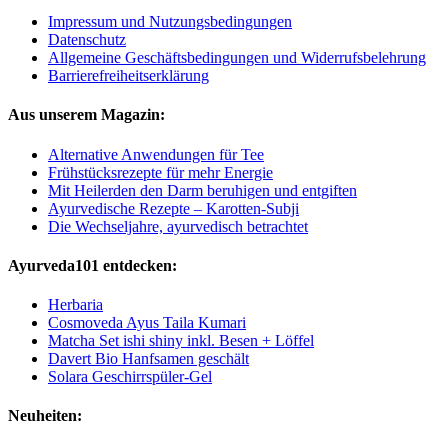
Impressum und Nutzungsbedingungen
Datenschutz
Allgemeine Geschäftsbedingungen und Widerrufsbelehrung
Barrierefreiheitserklärung
Aus unserem Magazin:
Alternative Anwendungen für Tee
Frühstücksrezepte für mehr Energie
Mit Heilerden den Darm beruhigen und entgiften
Ayurvedische Rezepte – Karotten-Subji
Die Wechseljahre, ayurvedisch betrachtet
Ayurveda101 entdecken:
Herbaria
Cosmoveda Ayus Taila Kumari
Matcha Set ishi shiny inkl. Besen + Löffel
Davert Bio Hanfsamen geschält
Solara Geschirrspüler-Gel
Neuheiten: