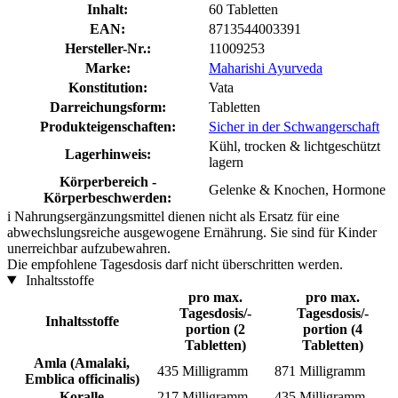
Inhalt:
60 Tabletten
EAN:
8713544003391
Hersteller-Nr.:
11009253
Marke:
Maharishi Ayurveda
Konstitution:
Vata
Darreichungsform:
Tabletten
Produkteigenschaften:
Sicher in der Schwangerschaft
Kühl, trocken & lichtgeschützt
Lagerhinweis:
lagern
Körperbereich -
Gelenke & Knochen, Hormone
Körperbeschwerden:
i
Nahrungsergänzungsmittel dienen nicht als Ersatz für eine
abwechslungsreiche ausgewogene Ernährung. Sie sind für Kinder
unerreichbar aufzubewahren.
Die empfohlene Tagesdosis darf nicht überschritten werden.
Inhaltsstoffe
pro max.
pro max.
Tagesdosis/-
Tagesdosis/-
Inhaltsstoffe
portion (2
portion (4
Tabletten)
Tabletten)
Amla (Amalaki,
435 Milligramm
871 Milligramm
Emblica officinalis)
Koralle
217 Milligramm
435 Milligramm