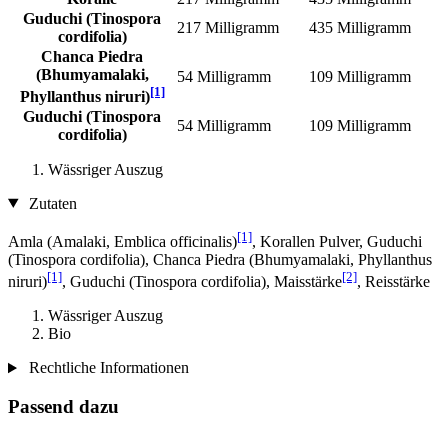
Guduchi (Tinospora
217 Milligramm
435 Milligramm
cordifolia)
Chanca Piedra
(Bhumyamalaki,
54 Milligramm
109 Milligramm
[1]
Phyllanthus niruri)
Guduchi (Tinospora
54 Milligramm
109 Milligramm
cordifolia)
Wässriger Auszug
Zutaten
[1]
Amla (Amalaki, Emblica officinalis)
, Korallen Pulver, Guduchi
(Tinospora cordifolia), Chanca Piedra (Bhumyamalaki, Phyllanthus
[1]
[2]
niruri)
, Guduchi (Tinospora cordifolia), Maisstärke
, Reisstärke
Wässriger Auszug
Bio
Rechtliche Informationen
Passend dazu