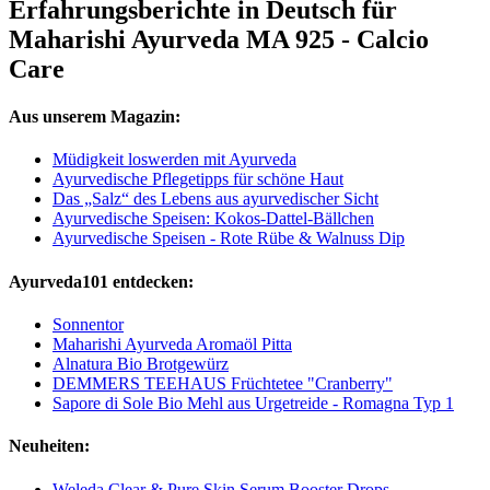
Erfahrungsberichte in Deutsch für
Maharishi Ayurveda MA 925 - Calcio
Care
Aus unserem Magazin:
Müdigkeit loswerden mit Ayurveda
Ayurvedische Pflegetipps für schöne Haut
Das „Salz“ des Lebens aus ayurvedischer Sicht
Ayurvedische Speisen: Kokos-Dattel-Bällchen
Ayurvedische Speisen - Rote Rübe & Walnuss Dip
Ayurveda101 entdecken:
Sonnentor
Maharishi Ayurveda Aromaöl Pitta
Alnatura Bio Brotgewürz
DEMMERS TEEHAUS Früchtetee "Cranberry"
Sapore di Sole Bio Mehl aus Urgetreide - Romagna Typ 1
Neuheiten:
Weleda Clear & Pure Skin Serum Booster Drops