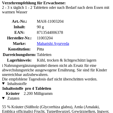
Verzehrempfehlung für Erwachsene:
2 - 3 x täglich 1 - 2 Tabletten oder nach Bedarf nach dem Essen mit
warmen Wasser
Art.-Nr.:
MAH-11003204
Inhalt:
90 g
EAN:
8713544006378
Hersteller-Nr.:
11003204
Marke:
Maharishi Ayurveda
Konstitution:
Pitta
Darreichungsform:
Tabletten
Lagerhinweis:
Kühl, trocken & lichtgeschützt lagern
i
Nahrungsergänzungsmittel dienen nicht als Ersatz für eine
abwechslungsreiche ausgewogene Ernährung. Sie sind für Kinder
unerreichbar aufzubewahren.
Die empfohlene Tagesdosis darf nicht überschritten werden.
Inhaltsstoffe
Inhaltsstoffe
pro 4 Tabletten
Kräuter
2.200 Milligramm
Zutaten
55 % Kräuter (Süßholz (Glycorrhiza glabra), Amla (Amalaki,
Emblica officinalis) Frucht, Turpethwurzel, Gewürznelken, Ingwer,