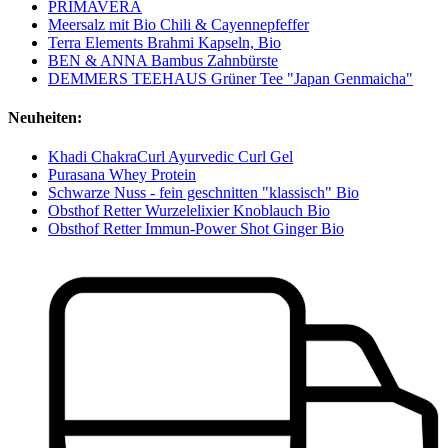
PRIMAVERA
Meersalz mit Bio Chili & Cayennepfeffer
Terra Elements Brahmi Kapseln, Bio
BEN & ANNA Bambus Zahnbürste
DEMMERS TEEHAUS Grüner Tee "Japan Genmaicha"
Neuheiten:
Khadi ChakraCurl Ayurvedic Curl Gel
Purasana Whey Protein
Schwarze Nuss - fein geschnitten "klassisch" Bio
Obsthof Retter Wurzelelixier Knoblauch Bio
Obsthof Retter Immun-Power Shot Ginger Bio