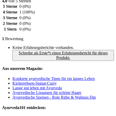
4,0
von 5 Sternen
5 Sterne
0
(0%)
4 Sterne
1
(100%)
3 Sterne
0
(0%)
2 Sterne
0
(0%)
1 Stern
0
(0%)
1
Bewertung
Keine Erfahrungsberichte vorhanden.
Schreibe als Erste*r einen Erfahrungsbericht für dieses
Produkt.
Aus unserem Magazin:
Konkrete ayurvedische Tipps für ein langes Leben
Kichererbsen-Spinat-Curry
Lange gut leben mit Ayurveda
Ayurvedische Lösungen für schöne Haare
Ayurvedische Speisen - Rote Rübe & Walnuss Dip
Ayurveda101 entdecken: