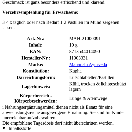
Geschmack ist ganz besonders erfrischend und klärend.
Verzehrsempfehlung für Erwachsene:
3-4 x täglich oder nach Bedarf 1-2 Pastillen im Mund zergehen
lassen.
Art.-Nr.:
MAH-21000091
Inhalt:
10 g
EAN:
8713544014090
Hersteller-Nr.:
11003331
Marke:
Maharishi Ayurveda
Konstitution:
Kapha
Darreichungsform:
Lutschtabletten/Pastillen
Kühl, trocken & lichtgeschützt
Lagerhinweis:
lagern
Körperbereich -
Lunge & Atemwege
Körperbeschwerden:
i
Nahrungsergänzungsmittel dienen nicht als Ersatz für eine
abwechslungsreiche ausgewogene Ernährung. Sie sind für Kinder
unerreichbar aufzubewahren.
Die empfohlene Tagesdosis darf nicht überschritten werden.
Inhaltsstoffe