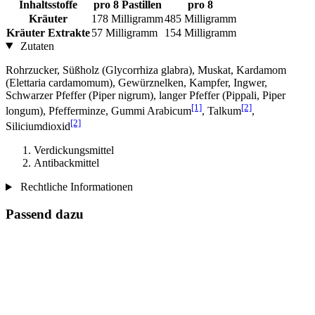
Inhaltsstoffe
pro 8 Pastillen
pro 8
Kräuter
178 Milligramm
485 Milligramm
Kräuter Extrakte
57 Milligramm
154 Milligramm
Zutaten
Rohrzucker, Süßholz (Glycorrhiza glabra), Muskat, Kardamom
(Elettaria cardamomum), Gewürznelken, Kampfer, Ingwer,
Schwarzer Pfeffer (Piper nigrum), langer Pfeffer (Pippali, Piper
[1]
[2]
longum), Pfefferminze, Gummi Arabicum
, Talkum
,
[2]
Siliciumdioxid
Verdickungsmittel
Antibackmittel
Rechtliche Informationen
Passend dazu