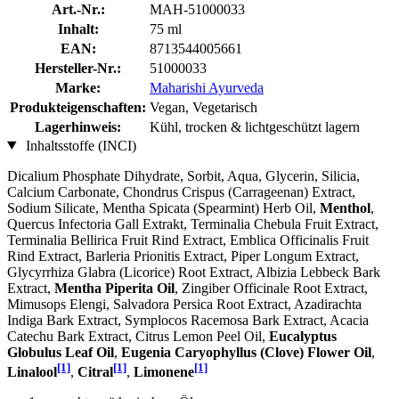
Art.-Nr.:
MAH-51000033
Inhalt:
75 ml
EAN:
8713544005661
Hersteller-Nr.:
51000033
Marke:
Maharishi Ayurveda
Produkteigenschaften:
Vegan, Vegetarisch
Lagerhinweis:
Kühl, trocken & lichtgeschützt lagern
Inhaltsstoffe (INCI)
Dicalium Phosphate Dihydrate, Sorbit, Aqua, Glycerin, Silicia,
Calcium Carbonate, Chondrus Crispus (Carrageenan) Extract,
Sodium Silicate, Mentha Spicata (Spearmint) Herb Oil,
Menthol
,
Quercus Infectoria Gall Extrakt, Terminalia Chebula Fruit Extract,
Terminalia Bellirica Fruit Rind Extract, Emblica Officinalis Fruit
Rind Extract, Barleria Prionitis Extract, Piper Longum Extract,
Glycyrrhiza Glabra (Licorice) Root Extract, Albizia Lebbeck Bark
Extract,
Mentha Piperita Oil
, Zingiber Officinale Root Extract,
Mimusops Elengi, Salvadora Persica Root Extract, Azadirachta
Indiga Bark Extract, Symplocos Racemosa Bark Extract, Acacia
Catechu Bark Extract, Citrus Lemon Peel Oil,
Eucalyptus
Globulus Leaf Oil
,
Eugenia Caryophyllus (Clove) Flower Oil
,
[1]
[1]
[1]
Linalool
,
Citral
,
Limonene