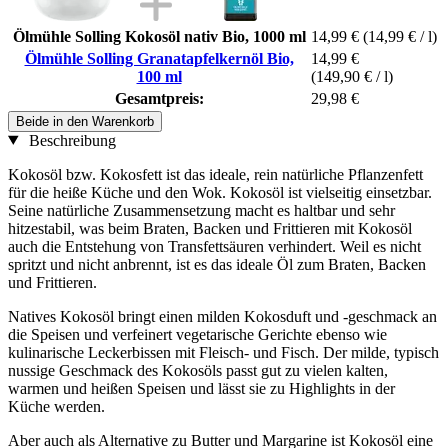
Ölmühle Solling Kokosöl nativ Bio, 1000 ml
14,99 €
(14,99 € / l)
Ölmühle Solling Granatapfelkernöl Bio,
14,99 €
100 ml
(149,90 € / l)
Gesamtpreis:
29,98 €
Beide in den Warenkorb
Beschreibung
Kokosöl bzw. Kokosfett ist das ideale, rein natürliche Pflanzenfett
für die heiße Küche und den Wok. Kokosöl ist vielseitig einsetzbar.
Seine natürliche Zusammensetzung macht es haltbar und sehr
hitzestabil, was beim Braten, Backen und Frittieren mit Kokosöl
auch die Entstehung von Transfettsäuren verhindert. Weil es nicht
spritzt und nicht anbrennt, ist es das ideale Öl zum Braten, Backen
und Frittieren.
Natives Kokosöl bringt einen milden Kokosduft und -geschmack an
die Speisen und verfeinert vegetarische Gerichte ebenso wie
kulinarische Leckerbissen mit Fleisch- und Fisch. Der milde, typisch
nussige Geschmack des Kokosöls passt gut zu vielen kalten,
warmen und heißen Speisen und lässt sie zu Highlights in der
Küche werden.
Aber auch als Alternative zu Butter und Margarine ist Kokosöl eine