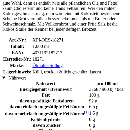
gute Wahl, denn es enthält (wie alle pflanzlichen Öle und Fette)
kaum Cholesterin und keine Trans-Fettsäuren. Wer den milden
Kokosgeschmack mag, dem wird eine mit Kokosfett bestrichene
Scheibe Brot vermutlich besser bekommen als mit Butter oder
Schweineschmalz. Mit Vollkornbrot und einer Prise Salz ist die
Kokos-Stulle der Renner bei jeder deftigen Brotzeit.
Art.-Nr.:
XPI-OES-18271
Inhalt:
1.000 ml
EAN:
4031192182713
Hersteller-Nr.:
18271
Marke:
Ölmühle Solling
Lagerhinweis:
Kühl, trocken & lichtgeschützt lagern
Nährwert
Nährwert
pro 100 ml
Energiegehalt / Brennwert
3768 / 900 kj / kcal
Fett
100 g
davon gesättigte Fettsäuren
92 g
davon einfach ungesättigte Fettsäuren
6,5 g
[1]
1,5 g
davon mehrfach ungesättigte Fettsäuren
Kohlenhydrate
0 g
davon Zucker
0 g