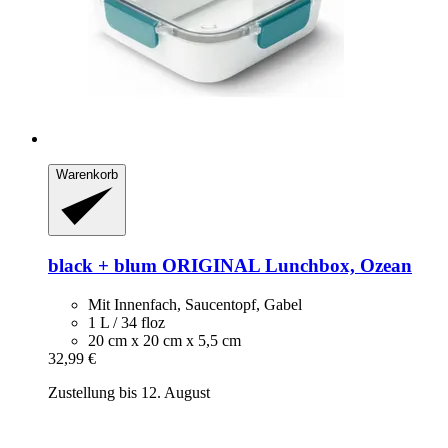
Warenkorb
black + blum
ORIGINAL Lunchbox, Ozean
Mit Innenfach, Saucentopf, Gabel
1 L / 34 floz
20 cm x 20 cm x 5,5 cm
32,99 €
Zustellung bis 12. August