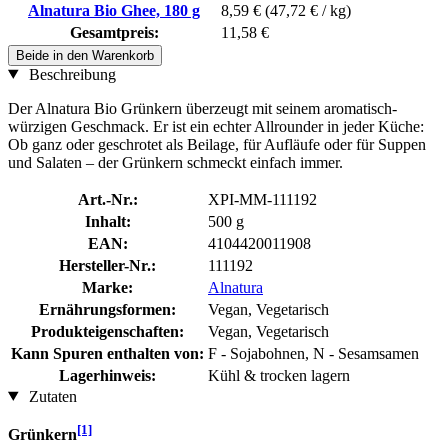
Alnatura Bio Ghee, 180 g
8,59 €
(47,72 € / kg)
Gesamtpreis:
11,58 €
Beide in den Warenkorb
Beschreibung
Der Alnatura Bio Grünkern überzeugt mit seinem aromatisch-
würzigen Geschmack. Er ist ein echter Allrounder in jeder Küche:
Ob ganz oder geschrotet als Beilage, für Aufläufe oder für Suppen
und Salaten – der Grünkern schmeckt einfach immer.
Art.-Nr.:
XPI-MM-111192
Inhalt:
500 g
EAN:
4104420011908
Hersteller-Nr.:
111192
Marke:
Alnatura
Ernährungsformen:
Vegan, Vegetarisch
Produkteigenschaften:
Vegan, Vegetarisch
Kann Spuren enthalten von:
F - Sojabohnen, N - Sesamsamen
Lagerhinweis:
Kühl & trocken lagern
Zutaten
[1]
Grünkern