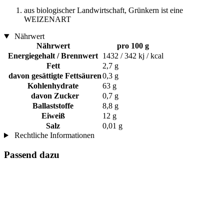
aus biologischer Landwirtschaft, Grünkern ist eine
WEIZENART
Nährwert
Nährwert
pro 100 g
Energiegehalt / Brennwert
1432 / 342 kj / kcal
Fett
2,7 g
davon gesättigte Fettsäuren
0,3 g
Kohlenhydrate
63 g
davon Zucker
0,7 g
Ballaststoffe
8,8 g
Eiweiß
12 g
Salz
0,01 g
Rechtliche Informationen
Passend dazu