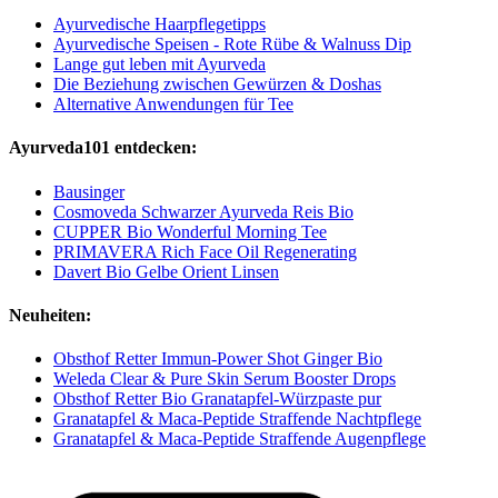
Ayurvedische Haarpflegetipps
Ayurvedische Speisen - Rote Rübe & Walnuss Dip
Lange gut leben mit Ayurveda
Die Beziehung zwischen Gewürzen & Doshas
Alternative Anwendungen für Tee
Ayurveda101 entdecken:
Bausinger
Cosmoveda Schwarzer Ayurveda Reis Bio
CUPPER Bio Wonderful Morning Tee
PRIMAVERA Rich Face Oil Regenerating
Davert Bio Gelbe Orient Linsen
Neuheiten:
Obsthof Retter Immun-Power Shot Ginger Bio
Weleda Clear & Pure Skin Serum Booster Drops
Obsthof Retter Bio Granatapfel-Würzpaste pur
Granatapfel & Maca-Peptide Straffende Nachtpflege
Granatapfel & Maca-Peptide Straffende Augenpflege