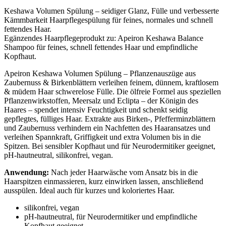
Keshawa Volumen Spülung – seidiger Glanz, Fülle und verbesserte
Kämmbarkeit Haarpflegespülung für feines, normales und schnell
fettendes Haar.
Egänzendes Haarpflegeprodukt zu: Apeiron Keshawa Balance
Shampoo für feines, schnell fettendes Haar und empfindliche
Kopfhaut.
Apeiron Keshawa Volumen Spülung – Pflanzenauszüge aus
Zaubernuss & Birkenblättern verleihen feinem, dünnem, kraftlosem
& müdem Haar schwerelose Fülle. Die ölfreie Formel aus speziellen
Pflanzenwirkstoffen, Meersalz und Eclipta – der Königin des
Haares – spendet intensiv Feuchtigkeit und schenkt seidig
gepflegtes, fülliges Haar. Extrakte aus Birken-, Pfefferminzblättern
und Zaubernuss verhindern ein Nachfetten des Haaransatzes und
verleihen Spannkraft, Griffigkeit und extra Volumen bis in die
Spitzen. Bei sensibler Kopfhaut und für Neurodermitiker geeignet,
pH-hautneutral, silikonfrei, vegan.
Anwendung:
Nach jeder Haarwäsche vom Ansatz bis in die
Haarspitzen einmassieren, kurz einwirken lassen, anschließend
ausspülen. Ideal auch für kurzes und koloriertes Haar.
silikonfrei, vegan
pH-hautneutral, für Neurodermitiker und empfindliche
Kopfhaut geeignet