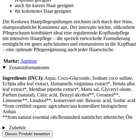
auch für kurzes Haar geeignet
für koloriertes Haar geeignet
Die Keshawa Haarpflegespülungen zeichnen sich durch ihre feine,
shampooähnliche Konsistenz aus. Der innovativ leichte, silikonfreie
Pflegeschaum kombiniert ideal eine regulierende Kopfhautpflege
mit intensiver Haarpflege – die speziell entwickelte Formulierung
ermöglicht ein gutes aufschäumen und einmassieren in die Kopfhaut
– eine optimale Pflegeergänzung nach jeder Haarwäsche.
Marke:
Apeiron
Zusatzinformationen
Ingredients (INCI):
Aqua, Coco-Glucoside, Sodium coco sulfate,
Eclipta alba leaf extract, Hamamelis virginiana extract*, Betula alba
leaf extract*, Menthae piperita extract*, Maris sal, Glyceryl oleate,
Parfum (natural), Citric acid, Benzyl alcohol**, Geraniol**,
Limonene**, Linalool**, konserviert mit: Benzoic acid, Sorbic acid
*from certified organic agriculture/aus kontrolliert biologischem
Anbau
**from natural essential oils/Bestandteil natürlicher ätherischer Öle
Zubehör
Dieses Produkt bewerten