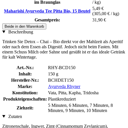
im Braunglas
/ kg)
5,49 €
Maharishi Ayurveda Tee Pitta Bio, 15 Beutel
(305,00 € / kg)
Gesamtpreis:
31,90 €
Beide in den Warenkorb
Beschreibung
Trinken Sie Detox – Chai – Bio direkt vor der Mahlzeit als Aperitif
oder nach dem Essen als Digestif. Jedoch nicht beim Fasten. Mit
einem Schuss Milch oder Sahne und gesüßt ist er das ideale Getränk
für kalt Wintertage.
Art.-Nr.:
RHY-BCD150
Inhalt:
150 g
Hersteller-Nr.:
BCHDET150
Marke:
Ayurveda Rhyner
Konstitution:
Vata, Pitta, Kapha, Tridosha
Produkteigenschaften:
Plastikreduziert
5 Minuten, 6 Minuten, 7 Minuten, 8
Ziehzeit:
Minuten, 9 Minuten, 10 Minuten
Zutaten
Zitronenschale, Ingwer, Zimt (Cinnamomum Zeylanicum),