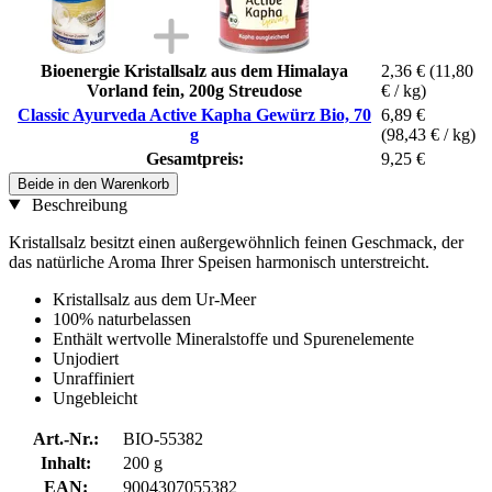
Bioenergie Kristallsalz aus dem Himalaya
2,36 €
(11,80
Vorland fein, 200g Streudose
€ / kg)
Classic Ayurveda Active Kapha Gewürz Bio, 70
6,89 €
g
(98,43 € / kg)
Gesamtpreis:
9,25 €
Beide in den Warenkorb
Beschreibung
Kristallsalz besitzt einen außergewöhnlich feinen Geschmack, der
das natürliche Aroma Ihrer Speisen harmonisch unterstreicht.
Kristallsalz aus dem Ur-Meer
100% naturbelassen
Enthält wertvolle Mineralstoffe und Spurenelemente
Unjodiert
Unraffiniert
Ungebleicht
Art.-Nr.:
BIO-55382
Inhalt:
200 g
EAN:
9004307055382