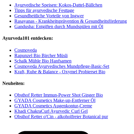
Ayurvedische Speisen: Kokos-Dattel-Bällchen
Tipps für ayurvedische Festtage
Gesundheitliche Vorteile von Ingwer
Rasayanas - Krankheitsprävention & Gesundheitsförderung
Gandusha: Entgiften durch Mundspülen mit Öl
Ayurveda101 entdecken:
Cosmoveda
Rapunzel Bio Bircher Müsli
Schalk Mühle Bio Hanfsamen
Cosmoveda Ayurvedisches Mundpflege-Basic-Set
Kraft, Ruhe & Balance - Oxymel Probierset Bio
Neuheiten:
Obsthof Retter Immun-Power Shot Ginger Bio
GYADA Cosmetics Make-up-Entferner Öl
GYADA Cosmetics Augenkontur-Creme
Khadi ChakraCurl Ayurvedic Curl Gel
Obsthof Retter o'Cin - alkoholfreier Botanical pur