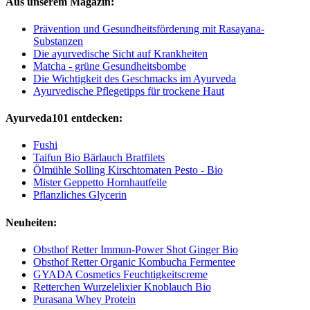
Aus unserem Magazin:
Prävention und Gesundheitsförderung mit Rasayana-
Substanzen
Die ayurvedische Sicht auf Krankheiten
Matcha - grüne Gesundheitsbombe
Die Wichtigkeit des Geschmacks im Ayurveda
Ayurvedische Pflegetipps für trockene Haut
Ayurveda101 entdecken:
Fushi
Taifun Bio Bärlauch Bratfilets
Ölmühle Solling Kirschtomaten Pesto - Bio
Mister Geppetto Hornhautfeile
Pflanzliches Glycerin
Neuheiten:
Obsthof Retter Immun-Power Shot Ginger Bio
Obsthof Retter Organic Kombucha Fermentee
GYADA Cosmetics Feuchtigkeitscreme
Retterchen Wurzelelixier Knoblauch Bio
Purasana Whey Protein