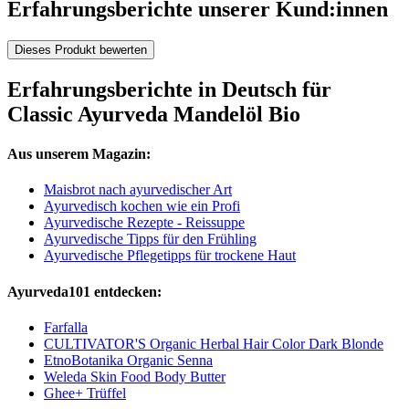
Erfahrungsberichte unserer Kund:innen
Dieses Produkt bewerten
Erfahrungsberichte in Deutsch für
Classic Ayurveda Mandelöl Bio
Aus unserem Magazin:
Maisbrot nach ayurvedischer Art
Ayurvedisch kochen wie ein Profi
Ayurvedische Rezepte - Reissuppe
Ayurvedische Tipps für den Frühling
Ayurvedische Pflegetipps für trockene Haut
Ayurveda101 entdecken:
Farfalla
CULTIVATOR'S Organic Herbal Hair Color Dark Blonde
EtnoBotanika Organic Senna
Weleda Skin Food Body Butter
Ghee+ Trüffel