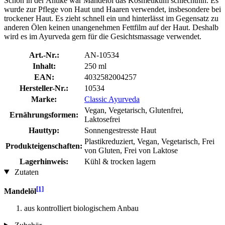
Schon in der Antike war Mandelöl das Kosmetikum schlechthin. Es
wurde zur Pflege von Haut und Haaren verwendet, insbesondere bei
trockener Haut. Es zieht schnell ein und hinterlässt im Gegensatz zu
anderen Ölen keinen unangenehmen Fettfilm auf der Haut. Deshalb
wird es im Ayurveda gern für die Gesichtsmassage verwendet.
Art.-Nr.:
AN-10534
Inhalt:
250 ml
EAN:
4032582004257
Hersteller-Nr.:
10534
Marke:
Classic Ayurveda
Vegan, Vegetarisch, Glutenfrei,
Ernährungsformen:
Laktosefrei
Hauttyp:
Sonnengestresste Haut
Plastikreduziert, Vegan, Vegetarisch, Frei
Produkteigenschaften:
von Gluten, Frei von Laktose
Lagerhinweis:
Kühl & trocken lagern
Zutaten
[1]
Mandelöl
aus kontrolliert biologischem Anbau