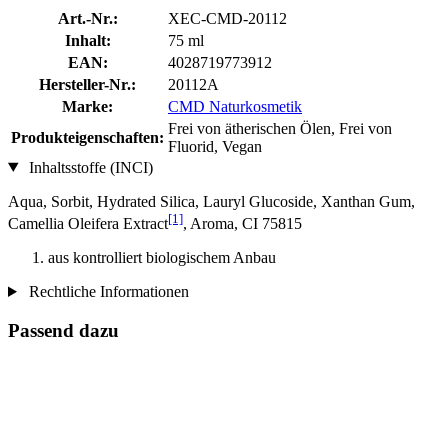
Art.-Nr.:
XEC-CMD-20112
Inhalt:
75 ml
EAN:
4028719773912
Hersteller-Nr.:
20112A
Marke:
CMD Naturkosmetik
Frei von ätherischen Ölen, Frei von
Produkteigenschaften:
Fluorid, Vegan
Inhaltsstoffe (INCI)
Aqua, Sorbit, Hydrated Silica, Lauryl Glucoside, Xanthan Gum,
[1]
Camellia Oleifera Extract
, Aroma, CI 75815
aus kontrolliert biologischem Anbau
Rechtliche Informationen
Passend dazu