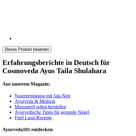
Dieses Produkt bewerten
Erfahrungsberichte in Deutsch für
Cosmoveda Ayus Taila Shulahara
Aus unserem Magazin:
Nasenreinigung mit Jala Neti
Ayurveda & Medizin
Massageöl selbst herstellen
Ayurvedische Tipps für gesunde Nägel
Fünf Lassi-Rezepte
Ayurveda101 entdecken: