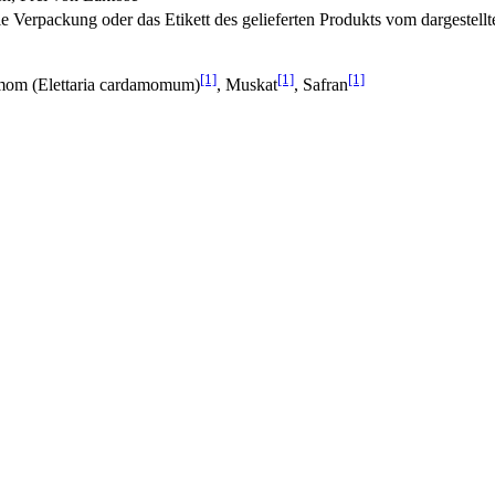
 Verpackung oder das Etikett des gelieferten Produkts vom dargestell
[1]
[1]
[1]
mom (Elettaria cardamomum)
, Muskat
, Safran