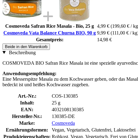
Cosmoveda Safran Rice Masala - Bio, 25 g
4,99 €
(199,60 € / kg
Cosmoveda Vata Balance Churna BIO, 90 g
9,99 €
(111,00 € / kg
Gesamtpreis:
14,98 €
Beide in den Warenkorb
Beschreibung
COSMOVEDA BIO Safran Rice Masala ist eine spezielle ayurvedische 
Anwendungsempfehlung:
Eine Messerspitze Masala zu dem Kochwasser geben, oder das Masala
bedeckt ist und heißes Kochwasser zugeben.
Art.-Nr.:
COS-130385
Inhalt:
25 g
EAN:
4032108130385
Hersteller-Nr.:
130385-DE
Marke:
Cosmoveda
Ernährungsformen:
Vegan, Vegetarisch, Glutenfrei, Laktosefrei
Produkteigenschaften:
Rohkost, Vegan, Vegetarisch, Frei von Glut