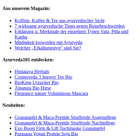
Aus unserem Magazin:
Koffein, Kaffee & Tee aus ayurvedischer Sicht
7 wirksame ayurvedische Tipps gegen Reisebeschwerden
Erklärung u. Merkmale der einzelnen Typen Vata, Pitta und
Kapha
Müdigkeit loswerden mit Ayurveda
Welcher „Erkältungstyp“ sind Sie?
Ayurveda101 entdecken:
Himalaya Herbals
Cosmoveda 3 Ingwer Tee Bio
BioKing Urzucker Bio
Alnatura Bio Hirse
Fleurance nature Voluminous Mascara
Neuheiten:
Granatapfel & Maca-Peptide Straffende Augenpflege
Granatapfel & Maca-Peptide Straffende Nachtpflege
Exo Boost Firm & Lift Tuchmaske Granatapfel
Purasana Vegan Protein Soja Bio