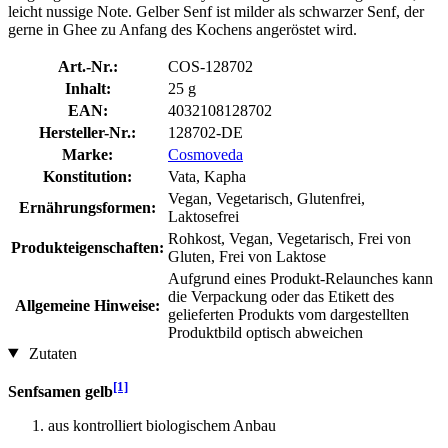
leicht nussige Note. Gelber Senf ist milder als schwarzer Senf, der
gerne in Ghee zu Anfang des Kochens angeröstet wird.
Art.-Nr.:
COS-128702
Inhalt:
25 g
EAN:
4032108128702
Hersteller-Nr.:
128702-DE
Marke:
Cosmoveda
Konstitution:
Vata, Kapha
Vegan, Vegetarisch, Glutenfrei,
Ernährungsformen:
Laktosefrei
Rohkost, Vegan, Vegetarisch, Frei von
Produkteigenschaften:
Gluten, Frei von Laktose
Aufgrund eines Produkt-Relaunches kann
die Verpackung oder das Etikett des
Allgemeine Hinweise:
gelieferten Produkts vom dargestellten
Produktbild optisch abweichen
Zutaten
[1]
Senfsamen gelb
aus kontrolliert biologischem Anbau