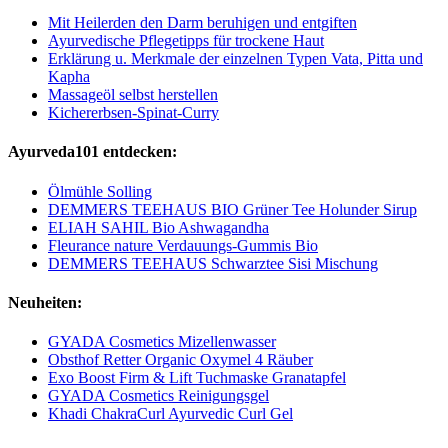
Mit Heilerden den Darm beruhigen und entgiften
Ayurvedische Pflegetipps für trockene Haut
Erklärung u. Merkmale der einzelnen Typen Vata, Pitta und
Kapha
Massageöl selbst herstellen
Kichererbsen-Spinat-Curry
Ayurveda101 entdecken:
Ölmühle Solling
DEMMERS TEEHAUS BIO Grüner Tee Holunder Sirup
ELIAH SAHIL Bio Ashwagandha
Fleurance nature Verdauungs-Gummis Bio
DEMMERS TEEHAUS Schwarztee Sisi Mischung
Neuheiten:
GYADA Cosmetics Mizellenwasser
Obsthof Retter Organic Oxymel 4 Räuber
Exo Boost Firm & Lift Tuchmaske Granatapfel
GYADA Cosmetics Reinigungsgel
Khadi ChakraCurl Ayurvedic Curl Gel