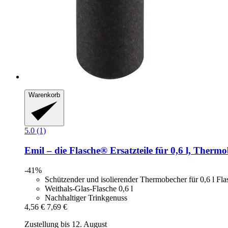
Warenkorb
5.0 (1)
Emil – die Flasche®
Ersatzteile für 0,6 l, Therm
-41%
Schützender und isolierender Thermobecher für 0,6 l Fl
Weithals-Glas-Flasche 0,6 l
Nachhaltiger Trinkgenuss
4,56 €
7,69 €
Zustellung bis 12. August