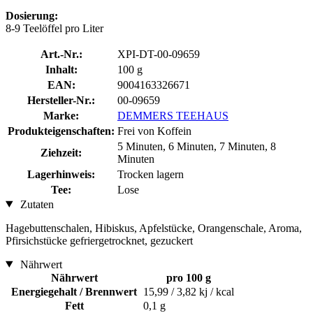
Dosierung:
8-9 Teelöffel pro Liter
Art.-Nr.:
XPI-DT-00-09659
Inhalt:
100 g
EAN:
9004163326671
Hersteller-Nr.:
00-09659
Marke:
DEMMERS TEEHAUS
Produkteigenschaften:
Frei von Koffein
5 Minuten, 6 Minuten, 7 Minuten, 8
Ziehzeit:
Minuten
Lagerhinweis:
Trocken lagern
Tee:
Lose
Zutaten
Hagebuttenschalen, Hibiskus, Apfelstücke, Orangenschale, Aroma,
Pfirsichstücke gefriergetrocknet, gezuckert
Nährwert
Nährwert
pro 100 g
Energiegehalt / Brennwert
15,99 / 3,82 kj / kcal
Fett
0,1 g