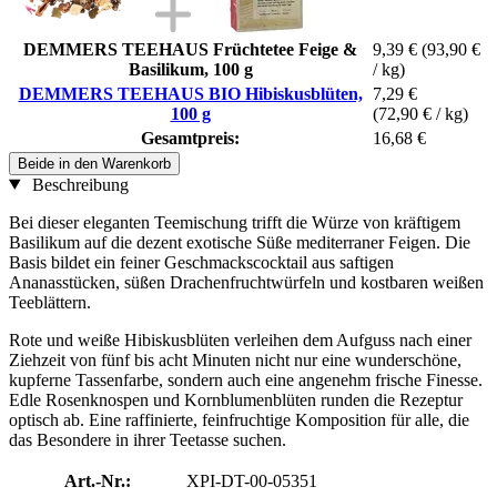
DEMMERS TEEHAUS Früchtetee Feige &
9,39 €
(93,90 €
Basilikum, 100 g
/ kg)
DEMMERS TEEHAUS BIO Hibiskusblüten,
7,29 €
100 g
(72,90 € / kg)
Gesamtpreis:
16,68 €
Beide in den Warenkorb
Beschreibung
Bei dieser eleganten Teemischung trifft die Würze von kräftigem
Basilikum auf die dezent exotische Süße mediterraner Feigen. Die
Basis bildet ein feiner Geschmackscocktail aus saftigen
Ananasstücken, süßen Drachenfruchtwürfeln und kostbaren weißen
Teeblättern.
Rote und weiße Hibiskusblüten verleihen dem Aufguss nach einer
Ziehzeit von fünf bis acht Minuten nicht nur eine wunderschöne,
kupferne Tassenfarbe, sondern auch eine angenehm frische Finesse.
Edle Rosenknospen und Kornblumenblüten runden die Rezeptur
optisch ab. Eine raffinierte, feinfruchtige Komposition für alle, die
das Besondere in ihrer Teetasse suchen.
Art.-Nr.:
XPI-DT-00-05351