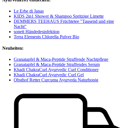
Le Erbe di Janas
KIDS 2in1 Shower & Shampoo Spritzige Limette
DEMMERS TEEHAUS Früchtetee "Tausend und eine
Nacht"
sonett Händedesinfektion
Terra Elements Chlorella Pulver Bio
Neuheiten:
Granatapfel & Maca-Peptide Straffende Nachtpflege
Granatapfel & Maca-Peptide Straffendes Serum
Khadi ChakraCurl Ayurvedic Curl Conditioner
Khadi ChakraCurl Ayurvedic Curl Gel
Obsthof Retter Curcuma Ayurveda Naturhonig