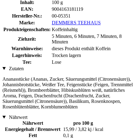
Inhalt:
100 g
EAN:
9004163181119
Hersteller-Nr.:
00-05351
Marke:
DEMMERS TEEHAUS
Produkteigenschaften:
Koffeinhaltig
5 Minuten, 6 Minuten, 7 Minuten, 8
Ziehzeit:
Minuten
Warnhinweise:
dieses Produkt enthält Koffein
Lagerhinweis:
Trocken lagern
Tee:
Lose
Zutaten
Ananasstücke (Ananas, Zucker, Säuerungsmittel (Citronensäure)),
Johannisbrotstücke, Weißer Tee, Feigenstücke (Feigen, Trennmittel
(Reismehl)), Brombeerblätter, Hibiskusblüten weiß, natürliches
Aroma, Feigen, Drachenfrucht (Drachenfrucht, Zucker,
Säuerungsmittel (Citronensäure)), Basilikum, Rosenknospen,
Rosenblütenblätter, Kornblumenblüten
Nährwert
Nährwert
pro 100 g
Energiegehalt / Brennwert
15,99 / 3,82 kj / kcal
Fett
0,1 g