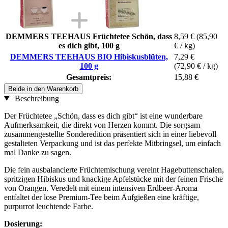
DEMMERS TEEHAUS Früchtetee Schön, dass
8,59 €
(85,90
es dich gibt, 100 g
€ / kg)
DEMMERS TEEHAUS BIO Hibiskusblüten,
7,29 €
100 g
(72,90 € / kg)
Gesamtpreis:
15,88 €
Beide in den Warenkorb
Beschreibung
Der Früchtetee „Schön, dass es dich gibt“ ist eine wunderbare
Aufmerksamkeit, die direkt von Herzen kommt. Die sorgsam
zusammengestellte Sonderedition präsentiert sich in einer liebevoll
gestalteten Verpackung und ist das perfekte Mitbringsel, um einfach
mal Danke zu sagen.
Die fein ausbalancierte Früchtemischung vereint Hagebuttenschalen,
spritzigen Hibiskus und knackige Apfelstücke mit der feinen Frische
von Orangen. Veredelt mit einem intensiven Erdbeer-Aroma
entfaltet der lose Premium-Tee beim Aufgießen eine kräftige,
purpurrot leuchtende Farbe.
Dosierung: