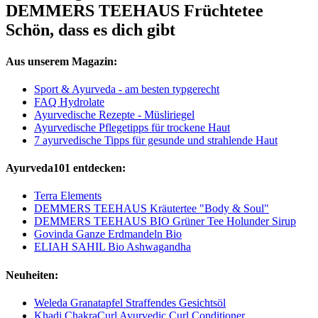
DEMMERS TEEHAUS Früchtetee
Schön, dass es dich gibt
Aus unserem Magazin:
Sport & Ayurveda - am besten typgerecht
FAQ Hydrolate
Ayurvedische Rezepte - Müsliriegel
Ayurvedische Pflegetipps für trockene Haut
7 ayurvedische Tipps für gesunde und strahlende Haut
Ayurveda101 entdecken:
Terra Elements
DEMMERS TEEHAUS Kräutertee "Body & Soul"
DEMMERS TEEHAUS BIO Grüner Tee Holunder Sirup
Govinda Ganze Erdmandeln Bio
ELIAH SAHIL Bio Ashwagandha
Neuheiten:
Weleda Granatapfel Straffendes Gesichtsöl
Khadi ChakraCurl Ayurvedic Curl Conditioner