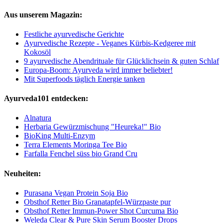
Aus unserem Magazin:
Festliche ayurvedische Gerichte
Ayurvedische Rezepte - Veganes Kürbis-Kedgeree mit
Kokosöl
9 ayurvedische Abendrituale für Glücklichsein & guten Schlaf
Europa-Boom: Ayurveda wird immer beliebter!
Mit Superfoods täglich Energie tanken
Ayurveda101 entdecken:
Alnatura
Herbaria Gewürzmischung "Heureka!" Bio
BioKing Multi-Enzym
Terra Elements Moringa Tee Bio
Farfalla Fenchel süss bio Grand Cru
Neuheiten:
Purasana Vegan Protein Soja Bio
Obsthof Retter Bio Granatapfel-Würzpaste pur
Obsthof Retter Immun-Power Shot Curcuma Bio
Weleda Clear & Pure Skin Serum Booster Drops