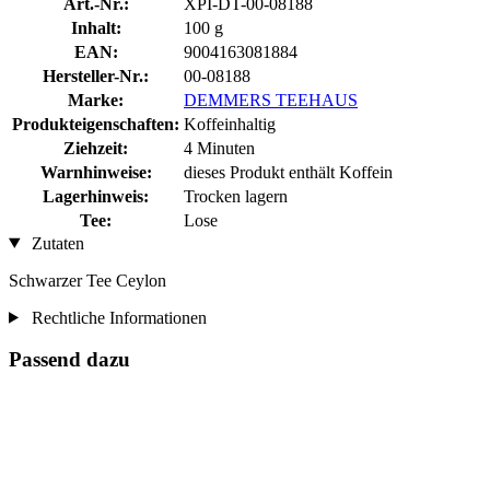
Art.-Nr.:
XPI-DT-00-08188
Inhalt:
100 g
EAN:
9004163081884
Hersteller-Nr.:
00-08188
Marke:
DEMMERS TEEHAUS
Produkteigenschaften:
Koffeinhaltig
Ziehzeit:
4 Minuten
Warnhinweise:
dieses Produkt enthält Koffein
Lagerhinweis:
Trocken lagern
Tee:
Lose
Zutaten
Schwarzer Tee Ceylon
Rechtliche Informationen
Passend dazu