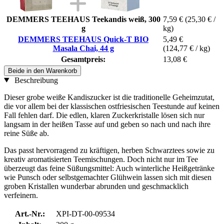
DEMMERS TEEHAUS Teekandis weiß, 300
7,59 €
(25,30 € /
g
kg)
DEMMERS TEEHAUS Quick-T BIO
5,49 €
Masala Chai, 44 g
(124,77 € / kg)
Gesamtpreis:
13,08 €
Beide in den Warenkorb
Beschreibung
Dieser grobe weiße Kandiszucker ist die traditionelle Geheimzutat,
die vor allem bei der klassischen ostfriesischen Teestunde auf keinen
Fall fehlen darf. Die edlen, klaren Zuckerkristalle lösen sich nur
langsam in der heißen Tasse auf und geben so nach und nach ihre
reine Süße ab.
Das passt hervorragend zu kräftigen, herben Schwarztees sowie zu
kreativ aromatisierten Teemischungen. Doch nicht nur im Tee
überzeugt das feine Süßungsmittel: Auch winterliche Heißgetränke
wie Punsch oder selbstgemachter Glühwein lassen sich mit diesen
groben Kristallen wunderbar abrunden und geschmacklich
verfeinern.
Art.-Nr.:
XPI-DT-00-09534