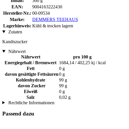
Inhalt:
300 g
EAN:
9004163222430
Hersteller-Nr.:
00-09534
Marke:
DEMMERS TEEHAUS
Lagerhinweis:
Kühl & trocken lagern
Zutaten
Kandiszucker
Nährwert
Nährwert
pro 100 g
Energiegehalt / Brennwert
1684,14 / 402,25 kj / kcal
Fett
0 g
davon gesättigte Fettsäuren
0 g
Kohlenhydrate
99 g
davon Zucker
99 g
Eiweiß
0 g
Salz
0,02 g
Rechtliche Informationen
Passend dazu