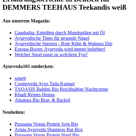
DEMMERS TEEHAUS Teekandis weiß
Aus unserem Magazin:
Gandusha: Entgiften durch Mundspülen mit Öl
Ayurvedische Tipps für gesunde Nägel
Ayurvedische Speisen - Rote Rübe & Walnuss Dip
Europa-Boom: Ayurveda wird immer beliebter!
Welcher Sport passt zu welchem Typ?
Ayurveda101 entdecken:
sonett
Cosmoveda Ayus Taila Kumari
TAOASIS Baldini Bio Reichhaltige Nachtcreme
Khadi Reines Henna
Alnatura Bio Brat- & Backöl
Neuheiten:
Purasana Vegan Protein Soja Bio
Arista Ayurveda Shampoo Bar Box
Purasana Vegan Protein Hanf Bio