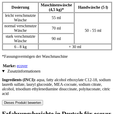
Maschinenwäsche
Dosierung
Handwäsche (5 l)
(4,5 kg)*
leicht verschmutzte
55 ml
Wäsche
normal verschmutze
70 ml
Wäsche
50 - 55 ml
stark verschmutzte
90 ml
Wäsche
6 - 8 kg
+ 30 ml
*Fassungsvermögen der Waschmaschine
Marke:
ecover
Zusatzinformationen
Ingredients (INCI):
aqua, fatty alcohol ethoxylate C12-18, sodium
laureth sulfate, lauryl glucoside, MEA-cocoate, sodium citrate,
alcohol, trisodium ethylenediamine disuccinate, polyitaconate, citric
acid
Dieses Produkt bewerten
Erfahrungsberichte in Deutsch für ecover