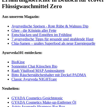
Flüssigwaschmittel Zero
Aus unserem Magazin:
Ayurvedische Speisen - Rote Rübe & Walnuss Dip
Ghee - die Königin aller Fette
Entschlacken und Entgiften im Frühling
7 ayurvedische Tipps für gesunde und strahlende Haut
Chia-Samen – uraltes Superfood als neue Energiequelle
Ayurveda101 entdecken:
BioKing
Sonnentor Chai Küsschen Bio
Raab Vitalfood MAP Aminosäuren
Bitto Räucherstäbchenhalter mit Deckel PADMA
Classic Ayurveda NIGHTcare
Neuheiten:
GYADA Cosmetics Gesichtstonic
GYADA Cosmetics Make-up-Entferner Öl
Arista Ayurveda Shampoo Bar Box