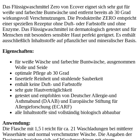
Das Flüssigwaschmittel Zero von Ecover eignet sich sehr gut für
weiße und farbechte Buntwäsche und entfernt bereits ab 30 Grad
wirkungsvoll Verschmutzungen. Die Produktreihe ZERO entspricht
einer speziellen Rezeptur ohne Duft- oder Farbstoffe und ohne
Enzyme. Das Flüssigwaschmittel ist dermatologisch getestet und für
Menschen mit besonders sensibler Haut perfekt geeignet. Es enthält
ausschließlich Inhaltsstoffe auf pflanzlicher und mineralischer Basis.
Eigenschaften:
für weiße Wäsche und farbechte Buntwäsche, ausgenommen
Wolle und Seide
optimale Pflege ab 30 Grad
fasertiefe Reinheit und strahlende Sauberkeit
enthält keine Duft- und Farbstoffe
sehr gute Hautverträglichkeit
getestet und empfohlen von Deutscher Allergie-und
Asthmabund (DAAB) und Europäische Stiftung für
Allergieforschung (ECARF)
alle Inhaltsstoffe sind vollständig biologisch abbaubar
Anwendung:
Die Flasche mit 1,5 l reicht für ca. 21 Waschladungen bei mittlerer
Wasserhärte und normal verschmutzter Wäsche. Die Angaben der
Dosierung beziehen sich auf Waschmaschinen mit einem