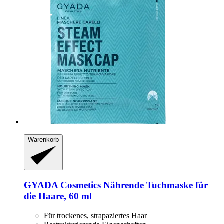
Warenkorb
GYADA Cosmetics
Nährende Tuchmaske für
die Haare, 60 ml
Für trockenes, strapaziertes Haar