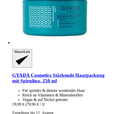
Warenkorb
GYADA Cosmetics
Stärkende Haarpackung
mit Spirulina, 250 ml
Für sprödes & dünner werdendes Haar
Reich an Vitaminen & Mineralstoffen
Vegan & auf Nickel getestet
19,99 €
(79,96 € / l)
Zustellung bis 12. August