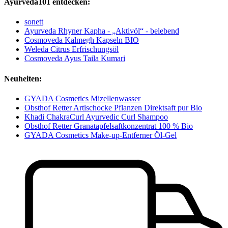
Ayurveda101 entdecken:
sonett
Ayurveda Rhyner Kapha - „Aktivöl“ - belebend
Cosmoveda Kalmegh Kapseln BIO
Weleda Citrus Erfrischungsöl
Cosmoveda Ayus Taila Kumari
Neuheiten:
GYADA Cosmetics Mizellenwasser
Obsthof Retter Artischocke Pflanzen Direktsaft pur Bio
Khadi ChakraCurl Ayurvedic Curl Shampoo
Obsthof Retter Granatapfelsaftkonzentrat 100 % Bio
GYADA Cosmetics Make-up-Entferner Öl-Gel