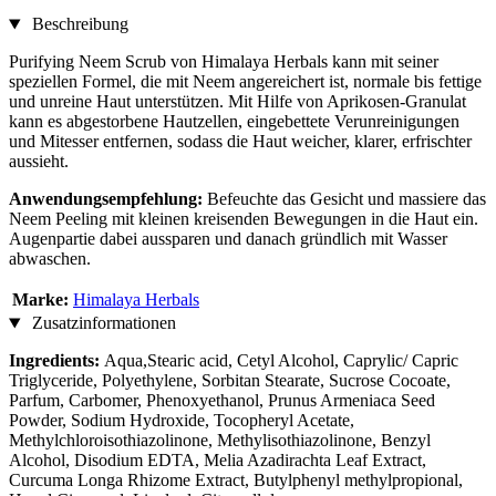
Beschreibung
Purifying Neem Scrub von Himalaya Herbals kann mit seiner
speziellen Formel, die mit Neem angereichert ist, normale bis fettige
und unreine Haut unterstützen. Mit Hilfe von Aprikosen-Granulat
kann es abgestorbene Hautzellen, eingebettete Verunreinigungen
und Mitesser entfernen, sodass die Haut weicher, klarer, erfrischter
aussieht.
Anwendungsempfehlung:
Befeuchte das Gesicht und massiere das
Neem Peeling mit kleinen kreisenden Bewegungen in die Haut ein.
Augenpartie dabei aussparen und danach gründlich mit Wasser
abwaschen.
Marke:
Himalaya Herbals
Zusatzinformationen
Ingredients:
Aqua,Stearic acid, Cetyl Alcohol, Caprylic/ Capric
Triglyceride, Polyethylene, Sorbitan Stearate, Sucrose Cocoate,
Parfum, Carbomer, Phenoxyethanol, Prunus Armeniaca Seed
Powder, Sodium Hydroxide, Tocopheryl Acetate,
Methylchloroisothiazolinone, Methylisothiazolinone, Benzyl
Alcohol, Disodium EDTA, Melia Azadirachta Leaf Extract,
Curcuma Longa Rhizome Extract, Butylphenyl methylpropional,