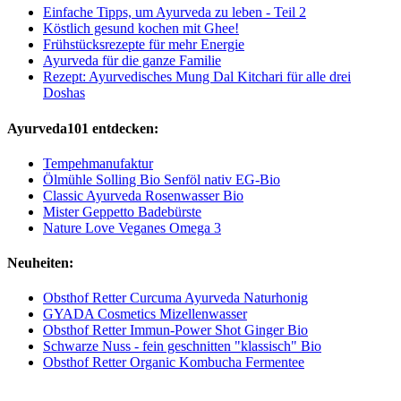
Einfache Tipps, um Ayurveda zu leben - Teil 2
Köstlich gesund kochen mit Ghee!
Frühstücksrezepte für mehr Energie
Ayurveda für die ganze Familie
Rezept: Ayurvedisches Mung Dal Kitchari für alle drei
Doshas
Ayurveda101 entdecken:
Tempehmanufaktur
Ölmühle Solling Bio Senföl nativ EG-Bio
Classic Ayurveda Rosenwasser Bio
Mister Geppetto Badebürste
Nature Love Veganes Omega 3
Neuheiten:
Obsthof Retter Curcuma Ayurveda Naturhonig
GYADA Cosmetics Mizellenwasser
Obsthof Retter Immun-Power Shot Ginger Bio
Schwarze Nuss - fein geschnitten "klassisch" Bio
Obsthof Retter Organic Kombucha Fermentee