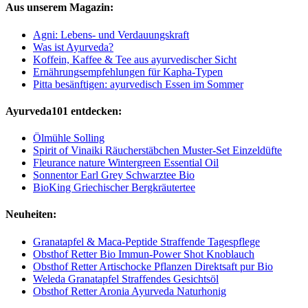
Aus unserem Magazin:
Agni: Lebens- und Verdauungskraft
Was ist Ayurveda?
Koffein, Kaffee & Tee aus ayurvedischer Sicht
Ernährungsempfehlungen für Kapha-Typen
Pitta besänftigen: ayurvedisch Essen im Sommer
Ayurveda101 entdecken:
Ölmühle Solling
Spirit of Vinaiki Räucherstäbchen Muster-Set Einzeldüfte
Fleurance nature Wintergreen Essential Oil
Sonnentor Earl Grey Schwarztee Bio
BioKing Griechischer Bergkräutertee
Neuheiten:
Granatapfel & Maca-Peptide Straffende Tagespflege
Obsthof Retter Bio Immun-Power Shot Knoblauch
Obsthof Retter Artischocke Pflanzen Direktsaft pur Bio
Weleda Granatapfel Straffendes Gesichtsöl
Obsthof Retter Aronia Ayurveda Naturhonig