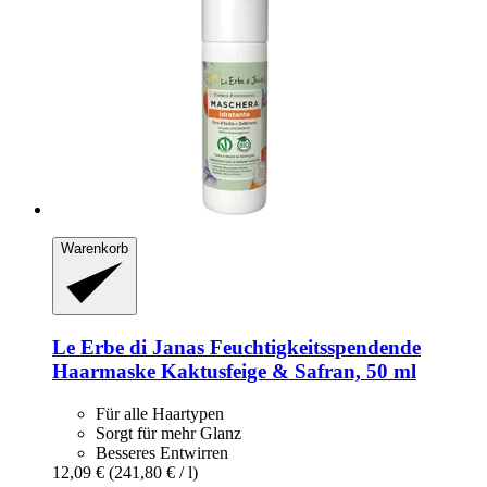
Warenkorb
Le Erbe di Janas
Feuchtigkeitsspendende
Haarmaske Kaktusfeige & Safran, 50 ml
Für alle Haartypen
Sorgt für mehr Glanz
Besseres Entwirren
12,09 €
(241,80 € / l)