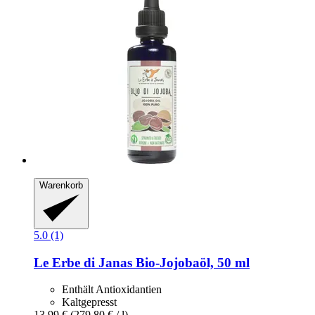
Warenkorb
5.0 (1)
Le Erbe di Janas
Bio-​Jojobaöl, 50 ml
Enthält Antioxidantien
Kaltgepresst
13,99 €
(279,80 € / l)