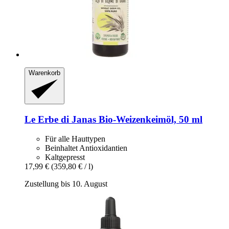
Warenkorb
Le Erbe di Janas
Bio-​Weizenkeimöl, 50 ml
Für alle Hauttypen
Beinhaltet Antioxidantien
Kaltgepresst
17,99 €
(359,80 € / l)
Zustellung bis 10. August