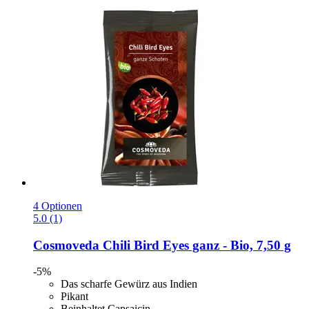
4 Optionen
5.0 (1)
Cosmoveda
Chili Bird Eyes ganz -​ Bio, 7,50 g
-5%
Das scharfe Gewürz aus Indien
Pikant
Beinhaltet Capsaicin