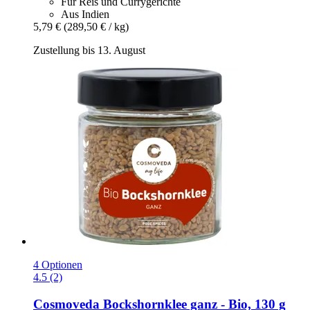
Für Reis und Currygerichte
Aus Indien
5,79 €
(289,50 € / kg)
Zustellung bis 13. August
4 Optionen
4.5 (2)
Cosmoveda
Bockshornklee ganz -​ Bio, 130 g