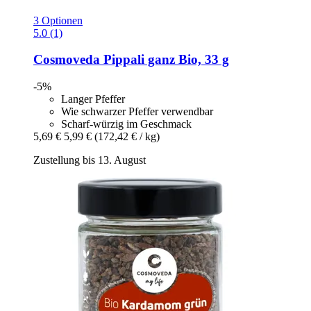
3 Optionen
5.0 (1)
Cosmoveda
Pippali ganz Bio, 33 g
-5%
Langer Pfeffer
Wie schwarzer Pfeffer verwendbar
Scharf-würzig im Geschmack
5,69 €
5,99 €
(172,42 € / kg)
Zustellung bis 13. August