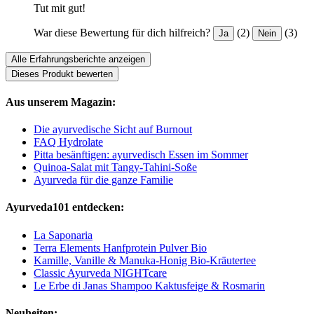
Tut mit gut!
War diese Bewertung für dich hilfreich?
(2)
(3)
Ja
Nein
Alle Erfahrungsberichte anzeigen
Dieses Produkt bewerten
Aus unserem Magazin:
Die ayurvedische Sicht auf Burnout
FAQ Hydrolate
Pitta besänftigen: ayurvedisch Essen im Sommer
Quinoa-Salat mit Tangy-Tahini-Soße
Ayurveda für die ganze Familie
Ayurveda101 entdecken:
La Saponaria
Terra Elements Hanfprotein Pulver Bio
Kamille, Vanille & Manuka-Honig Bio-Kräutertee
Classic Ayurveda NIGHTcare
Le Erbe di Janas Shampoo Kaktusfeige & Rosmarin
Neuheiten: