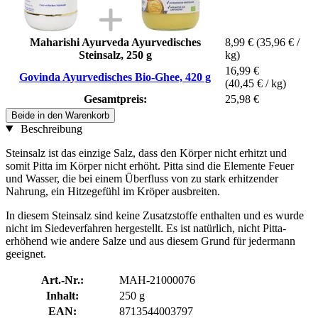
Maharishi Ayurveda Ayurvedisches
8,99 €
(35,96 € /
Steinsalz, 250 g
kg)
16,99 €
Govinda Ayurvedisches Bio-Ghee, 420 g
(40,45 € / kg)
Gesamtpreis:
25,98 €
Beide in den Warenkorb
Beschreibung
Steinsalz ist das einzige Salz, dass den Körper nicht erhitzt und
somit Pitta im Körper nicht erhöht. Pitta sind die Elemente Feuer
und Wasser, die bei einem Überfluss von zu stark erhitzender
Nahrung, ein Hitzegefühl im Kröper ausbreiten.
In diesem Steinsalz sind keine Zusatzstoffe enthalten und es wurde
nicht im Siedeverfahren hergestellt. Es ist natürlich, nicht Pitta-
erhöhend wie andere Salze und aus diesem Grund für jedermann
geeignet.
Art.-Nr.:
MAH-21000076
Inhalt:
250 g
EAN:
8713544003797