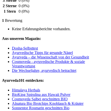
3 Sterne
0
(0%)
2 Sterne
0
(0%)
1 Stern
0
(0%)
1
Bewertung
Keine Erfahrungsberichte vorhanden.
Aus unserem Magazin:
Dosha-Selbsttest
Ayurvedische Tipps für gesunde Nägel
Ayurveda – die Wissenschaft von der Gesundheit
Cosmoveda - ayruvedische Produkte & soziale
Verantwortung
Die Wechseljahre, ayurvedisch betrachtet
Ayurveda101 entdecken:
Himalaya Herbals
BioKing Spirulina aus Hawaii Pulver
Cosmoveda Salbei geschnitten BIO
Alnatura Bio Brotchips Knoblauch & Kräuter
Sonnentor Rosmarin geschnitten Bio