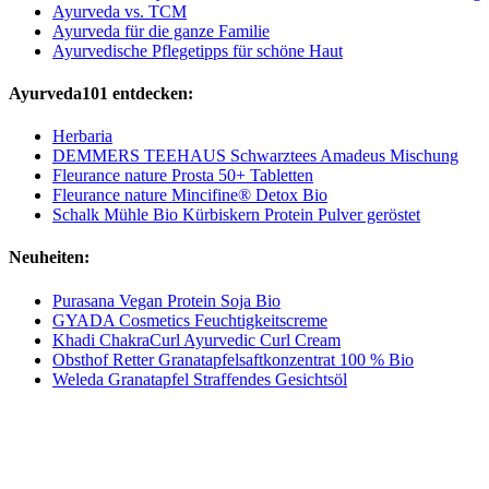
Ayurveda vs. TCM
Ayurveda für die ganze Familie
Ayurvedische Pflegetipps für schöne Haut
Ayurveda101 entdecken:
Herbaria
DEMMERS TEEHAUS Schwarztees Amadeus Mischung
Fleurance nature Prosta 50+ Tabletten
Fleurance nature Mincifine® Detox Bio
Schalk Mühle Bio Kürbiskern Protein Pulver geröstet
Neuheiten:
Purasana Vegan Protein Soja Bio
GYADA Cosmetics Feuchtigkeitscreme
Khadi ChakraCurl Ayurvedic Curl Cream
Obsthof Retter Granatapfelsaftkonzentrat 100 % Bio
Weleda Granatapfel Straffendes Gesichtsöl